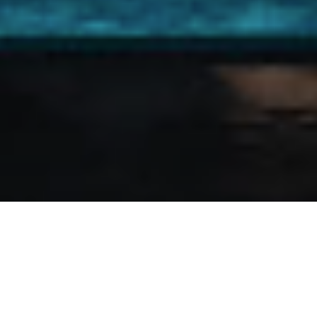
LOPD
Poliwin Software S.A. de C.V., con domicilio en Calle
Copérnico, Numero 101, Colonia Anzures, 11590 Miguel Hidalgo,
Ciudad de México, es el
Responsable
del uso y protección
de sus datos personales, y al respecto le informamos lo